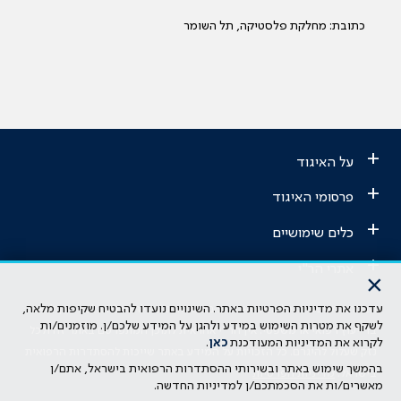
כתובת: מחלקת פלסטיקה, תל השומר
+
על האיגוד
+
פרסומי האיגוד
+
כלים שימושיים
+
אתרי הר"י
×
עדכנו את מדיניות הפרטיות באתר. השינויים נועדו להבטיח שקיפות מלאה,
הבהרה משפטית: כל נושא המופיע באתר זה נועד להשכלה בלבד ואין לראות
לשקף את מטרות השימוש במידע ולהגן על המידע שלכם/ן. מוזמנים/ות
בו ייעוץ רפואי או משפטי. אין הר"י אחראית לתוכן המתפרסם באתר זה ולכל
לקרוא את המדיניות המעודכנת
כאן
.
נזק שעלול להיגרם. כל הזכויות על המידע באתר שייכות להסתדרות הרפואית
בהמשך שימוש באתר ובשירותי ההסתדרות הרפואית בישראל, אתם/ן
בישראל.
מדיניות הפרטיות
מאשרים/ות את הסכמתכם/ן למדיניות החדשה.