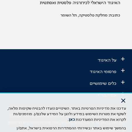
האיגוד הישראלי לכירורגיה פלסטית ואסתטית
כתובת: מחלקת פלסטיקה, תל השומר
+
על האיגוד
+
פרסומי האיגוד
+
כלים שימושיים
+
אתרי הר"י
×
עדכנו את מדיניות הפרטיות באתר. השינויים נועדו להבטיח שקיפות מלאה,
הבהרה משפטית: כל נושא המופיע באתר זה נועד להשכלה בלבד ואין לראות
לשקף את מטרות השימוש במידע ולהגן על המידע שלכם/ן. מוזמנים/ות
בו ייעוץ רפואי או משפטי. אין הר"י אחראית לתוכן המתפרסם באתר זה ולכל
לקרוא את המדיניות המעודכנת
כאן
.
נזק שעלול להיגרם. כל הזכויות על המידע באתר שייכות להסתדרות הרפואית
בהמשך שימוש באתר ובשירותי ההסתדרות הרפואית בישראל, אתם/ן
בישראל.
מדיניות הפרטיות