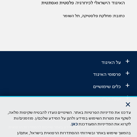
האיגוד הישראלי לכירורגיה פלסטית ואסתטית
כתובת: מחלקת פלסטיקה, תל השומר
+
על האיגוד
+
פרסומי האיגוד
+
כלים שימושיים
+
אתרי הר"י
×
עדכנו את מדיניות הפרטיות באתר. השינויים נועדו להבטיח שקיפות מלאה,
הבהרה משפטית: כל נושא המופיע באתר זה נועד להשכלה בלבד ואין לראות
לשקף את מטרות השימוש במידע ולהגן על המידע שלכם/ן. מוזמנים/ות
בו ייעוץ רפואי או משפטי. אין הר"י אחראית לתוכן המתפרסם באתר זה ולכל
לקרוא את המדיניות המעודכנת
כאן
.
נזק שעלול להיגרם. כל הזכויות על המידע באתר שייכות להסתדרות הרפואית
בהמשך שימוש באתר ובשירותי ההסתדרות הרפואית בישראל, אתם/ן
בישראל.
מדיניות הפרטיות