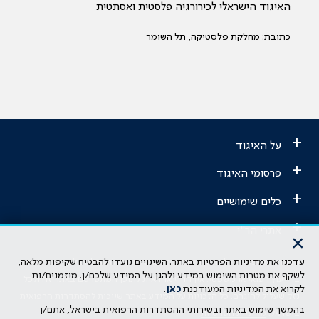
האיגוד הישראלי לכירורגיה פלסטית ואסתטית
כתובת: מחלקת פלסטיקה, תל השומר
+
על האיגוד
+
פרסומי האיגוד
+
כלים שימושיים
+
אתרי הר"י
×
עדכנו את מדיניות הפרטיות באתר. השינויים נועדו להבטיח שקיפות מלאה,
הבהרה משפטית: כל נושא המופיע באתר זה נועד להשכלה בלבד ואין לראות
לשקף את מטרות השימוש במידע ולהגן על המידע שלכם/ן. מוזמנים/ות
בו ייעוץ רפואי או משפטי. אין הר"י אחראית לתוכן המתפרסם באתר זה ולכל
לקרוא את המדיניות המעודכנת
כאן
.
נזק שעלול להיגרם. כל הזכויות על המידע באתר שייכות להסתדרות הרפואית
בהמשך שימוש באתר ובשירותי ההסתדרות הרפואית בישראל, אתם/ן
בישראל.
מדיניות הפרטיות