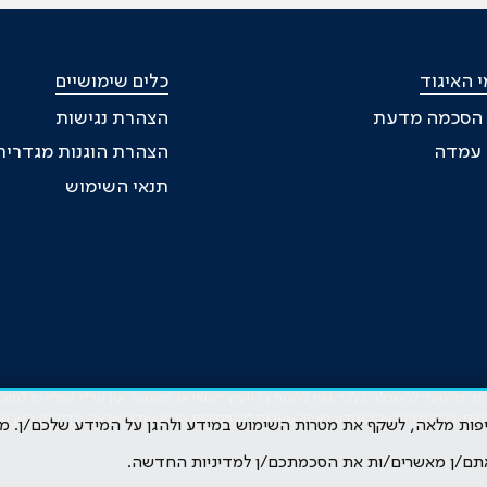
 האיגוד
כלים שימושיים
 הסכמה מדעת
הצהרת נגישות
ת עמדה
הצהרת הוגנות מגדרית
תנאי השימוש
זה נועד להשכלה בלבד ואין לראות בו ייעוץ רפואי או משפטי. אין הר"י אחראית לתו
גרם. כל הזכויות על המידע באתר שייכות להסתדרות הרפואית בישראל.
מדיניות הפרטי
קיפות מלאה, לשקף את מטרות השימוש במידע ולהגן על המידע שלכם/ן. מ
תם/ן מאשרים/ות את הסכמתכם/ן למדיניות החדשה.