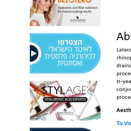
Ab
Later
rhino
draina
proced
31-ye
conjun
proce
Aesth
To Vie