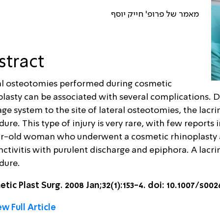
מאמר של פרופ' חייק יוסף
stract
al osteotomies performed during cosmetic
plasty can be associated with several complications. D
ge system to the site of lateral osteotomies, the lacr
ure. This type of injury is very rare, with few reports 
ar-old woman who underwent a cosmetic rhinoplasty 
ctivitis with purulent discharge and epiphora. A lacrim
dure.
etic Plast Surg. 2008 Jan;32(1):153-4. doi: 10.1007/s00
w Full Article