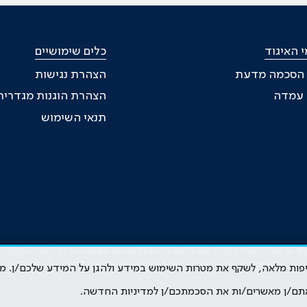
 האיגוד
כלים שימושיים
 הסכמה מדעת
הצהרת נגישות
ת עמדה
הצהרת הוגנות מגדרית
תנאי השימוש
זה נועד להשכלה בלבד ואין לראות בו ייעוץ רפואי או משפטי. אין הר"י אחראית לתו
גרם. כל הזכויות על המידע באתר שייכות להסתדרות הרפואית בישראל.
מדיניות הפרטי
קיפות מלאה, לשקף את מטרות השימוש במידע ולהגן על המידע שלכם/ן. מ
תם/ן מאשרים/ות את הסכמתכם/ן למדיניות החדשה.