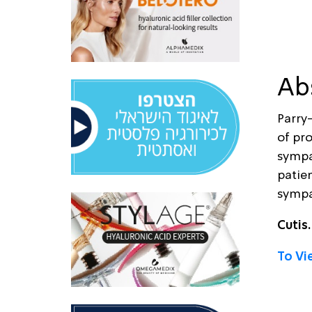
Ab
Parry
of pr
sympa
patie
symp
Cutis
To Vie