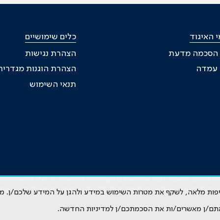
 האיגוד
כלים שימושיים
 הסכמה מדעת
הצהרת נגישות
ת עמדה
הצהרת הוגנות מגדרית
תנאי השימוש
זה נועד להשכלה בלבד ואין לראות בו ייעוץ רפואי או משפטי. אין הר"י אחראית לתו
גרם. כל הזכויות על המידע באתר שייכות להסתדרות הרפואית בישראל.
מדיניות הפרטי
קיפות מלאה, לשקף את מטרות השימוש במידע ולהגן על המידע שלכם/ן. מ
תם/ן מאשרים/ות את הסכמתכם/ן למדיניות החדשה.