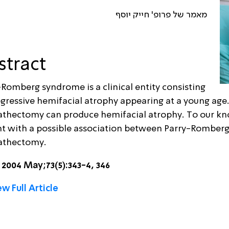
מאמר של פרופ' חייק יוסף
stract
-Romberg syndrome is a clinical entity consisting
ogressive hemifacial atrophy appearing at a young age.
thectomy can produce hemifacial atrophy. To our knowl
nt with a possible association between Parry-Romber
athectomy.
. 2004 May;73(5):343-4, 346
w Full Article