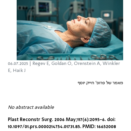
06.07.2025 |
Regev E, Goldan O, Orenstein A, Winkler
E, Haik J
מאמר של פרופ' חייק יוסף
No abstract available
Plast Reconstr Surg. 2006 May;117(6):2095-6. doi:
10.1097/01.prs.0000214754.01731.85. PMID: 16652008