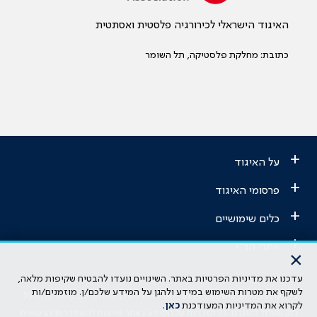
האיגוד הישראלי לכירורגיה פלסטית ואסתטית
כתובת: מחלקת פלסטיקה, תל השומר
+
על האיגוד
+
פרסומי האיגוד
+
כלים שימושיים
+
אתרי הר"י
×
עדכנו את מדיניות הפרטיות באתר. השינויים נועדו להבטיח שקיפות מלאה,
הבהרה משפטית: כל נושא המופיע באתר זה נועד להשכלה בלבד ואין לראות
לשקף את מטרות השימוש במידע ולהגן על המידע שלכם/ן. מוזמנים/ות
בו ייעוץ רפואי או משפטי. אין הר"י אחראית לתוכן המתפרסם באתר זה ולכל
לקרוא את המדיניות המעודכנת
כאן
.
נזק שעלול להיגרם. כל הזכויות על המידע באתר שייכות להסתדרות הרפואית